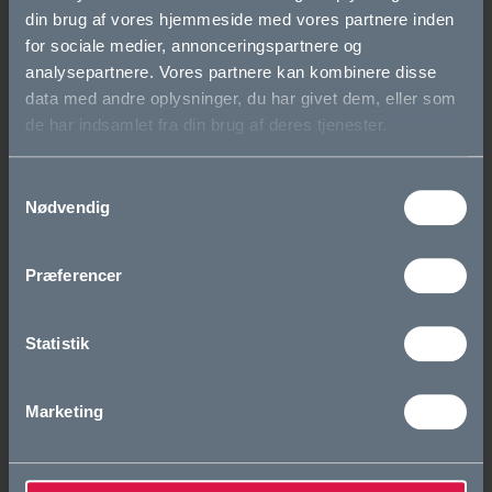
Bliv elev
din brug af vores hjemmeside med vores partnere inden
for sociale medier, annonceringspartnere og
Eliteidræt
analysepartnere. Vores partnere kan kombinere disse
data med andre oplysninger, du har givet dem, eller som
Den første tid i gymnasiet
de har indsamlet fra din brug af deres tjenester.
Elevfællesskaber
Samtykkevalg
Nødvendig
Om OG
Vision og værdier
Præferencer
Skolens historie
Statistik
Cookie- og privatlivspolitik
Marketing
Tilgængelighedserklæring
Whistleblowerordning