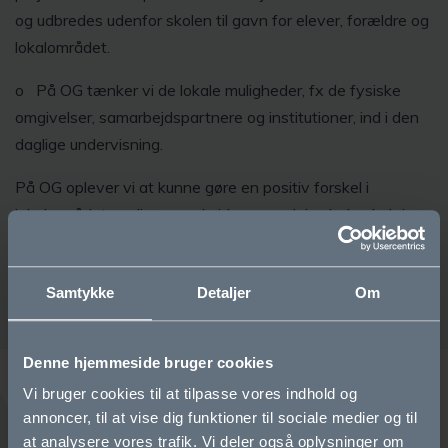
og udbredes udenfor skolen til gavn for elever, forældre og
lokalområdet.
o På OG tænker vi de lokale muligheder, fx de fysiske
omgivelser, samarbejdspartnere og institutioner, ind i den
daglige undervisning.
På OG oplever vi at kunne gøre en positiv forskel i
lokalområdet, realisere gode ideer og udvise lederskab i
samarbejde med civilsamfundet og andre interessenter.
Samtykke
Detaljer
Om
Denne hjemmeside bruger cookies
Vi bruger cookies til at tilpasse vores indhold og
annoncer, til at vise dig funktioner til sociale medier og til
at analysere vores trafik. Vi deler også oplysninger om