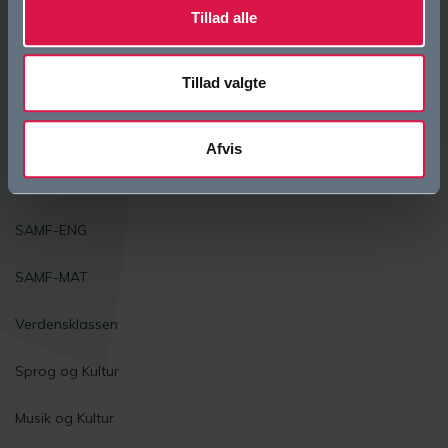
Tillad alle
Studieretninger
Tillad valgte
Biotek
Science
Afvis
Krop og Natur
SAMF-ENG
SAMF-MAT
Verdensklassen
Sprog og Kultur
Musik og Kultur