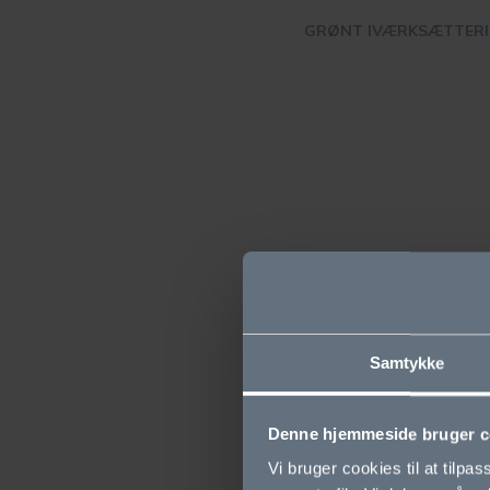
GRØNT IVÆRKSÆTTERI
Samtykke
Denne hjemmeside bruger c
Vi bruger cookies til at tilpas