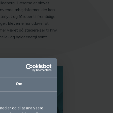
leenergi. Lærerne er blevet
at anvende arbejdsformer, der kan
rlyst og få ideer til fremtidige
ger. Eleverne har udover at
r været på studierejser til hhv.
celle- og bølgeenergi samt
Om
 medier og til at analysere