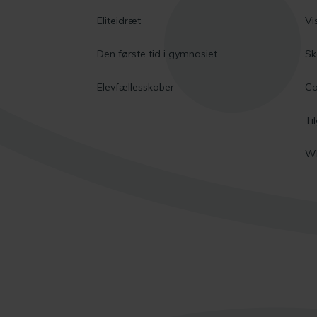
Eliteidræt
Vi
Den første tid i gymnasiet
Sk
Elevfællesskaber
Co
Ti
Wh