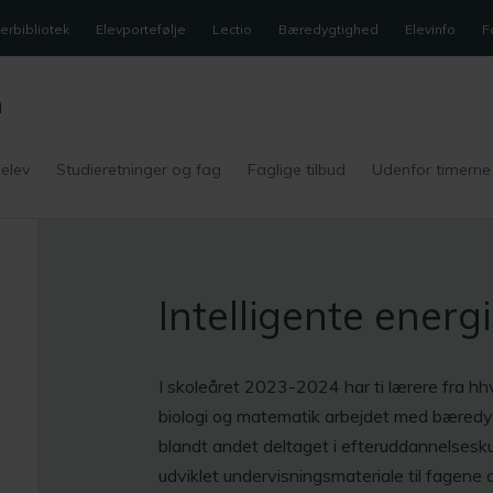
rbibliotek
Elevportefølje
Lectio
Bæredygtighed
Elevinfo
F
m
 elev
Studieretninger og fag
Faglige tilbud
Udenfor timerne
Intelligente energ
I skoleåret 2023-2024 har ti lærere fra hhv.
biologi og matematik arbejdet med bæredy
blandt andet deltaget i efteruddannelsesk
udviklet undervisningsmateriale til fagene o