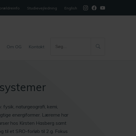
orældreinfo
Studievejledning
English
Om OG
Kontakt
isystemer
 fysik, naturgeografi, kemi,
gtige energiformer. Lærerne har
urser hos Kirsten Hasberg samt
g til et SRO-forløb til 2.g. Fokus