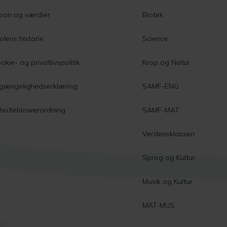
sion og værdier
Biotek
olens historie
Science
okie- og privatlivspolitik
Krop og Natur
lgængelighedserklæring
SAMF-ENG
istleblowerordning
SAMF-MAT
Verdensklassen
Sprog og Kultur
Musik og Kultur
MAT-MUS