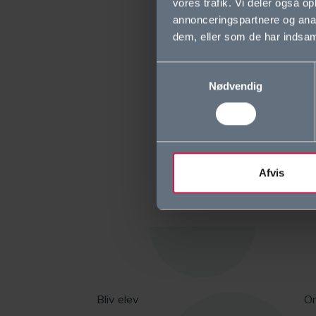
vores trafik. Vi deler også 
annonceringspartnere og anal
dem, eller som de har indsaml
Samtykkevalg
Nødvendig
Afvis
Bliv elev
O