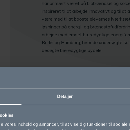
har primært været på biobrændsel og solcel
inspireret til at arbejde innovativt og til 
være med til at booste elevernes iværksætte
løsninger på energi- og brændstofudfordrin
arbejde med emnet bæredygtige energiforme
Berlin og Hamborg, hvor de undersøgte sol
besøgte bæredygtige bydele.
Detaljer
ookies
se vores indhold og annoncer, til at vise dig funktioner til sociale