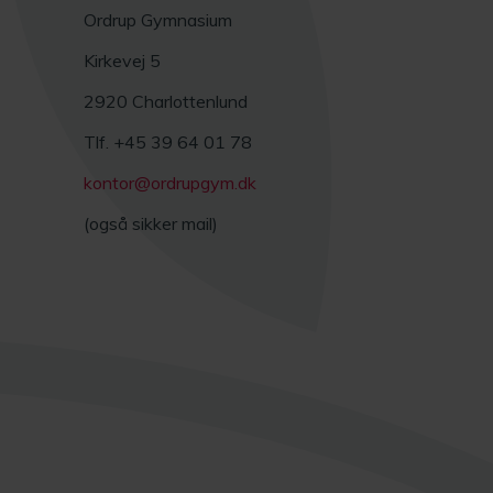
Ordrup Gymnasium
Kirkevej 5
2920 Charlottenlund
Tlf. +45 39 64 01 78
kontor@ordrupgym.dk
(også sikker mail)