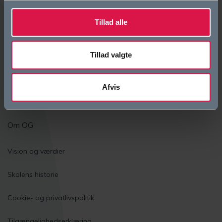
Tillad alle
Bliv elev
Tillad valgte
Eliteidræt
Den første tid i gymnasiet
Afvis
Elevfællesskaber
Om OG
Vision og værdier
Skolens historie
Cookie- og privatlivspolitik
Tilgængelighedserklæring