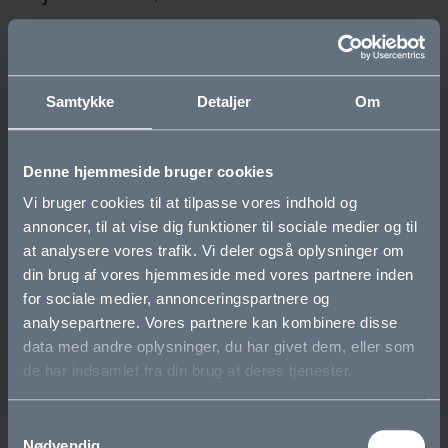
Det er et mål at få flere unge i både nærliggende
grundskolers udskoling og på gymnasiet til at opleve
værdien i at lære fremmedsprog. Dette vil vi blandt andet
Samtykke
Detaljer
Om
kunne ved at få elever i udskolingen til at vælge
brobygningstilbud om sprog på Ordrup Gymnasium, få flere
til at deltage i aktiviteter, der kræver fremmedsproglige
Denne hjemmeside bruger cookies
kompetencer både på skolen og udenfor, herunder ved
Vi bruger cookies til at tilpasse vores indhold og
sprogrejser og udveksling, samt sikre at elever får
annoncer, til at vise dig funktioner til sociale medier og til
at analysere vores trafik. Vi deler også oplysninger om
kendskab til fremmedsprog som en karrierevej, bl.a. som
din brug af vores hjemmeside med vores partnere inden
videregående uddannelsesretning og som
for sociale medier, annonceringspartnere og
tillægskompetence på de videregående uddannelser.
analysepartnere. Vores partnere kan kombinere disse
data med andre oplysninger, du har givet dem, eller som
de har indsamlet fra din brug af deres tjenester.
Samtykkevalg
Nødvendig