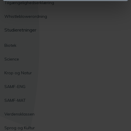
Tilgængelighedserklæring
Whistleblowerordning
Studieretninger
Biotek
Science
Krop og Natur
SAMF-ENG
SAMF-MAT
Verdensklassen
Sprog og Kultur