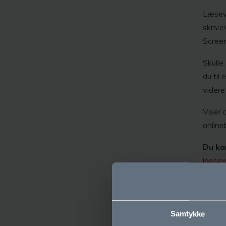
Læseve
skrive
Screen
Skulle
du til
videre
Viser 
online
Du ka
laese
Her
ka
Samtykke