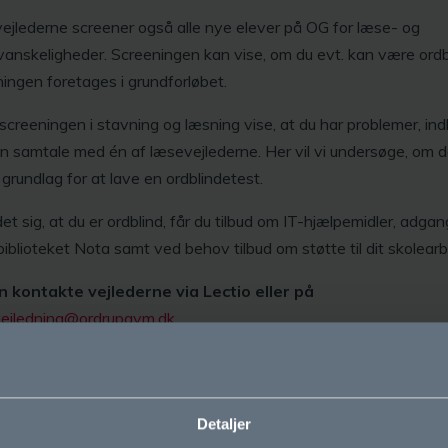
jlederne screener også alle nye elever på OG for læse- og
vanskeligheder. Screeningen kan vise, om du evt. kan være ordb
ingen foretages i grundforløbet.
 screeningen i stavning og læsning vise, at du har problemer, in
 en samtale med én af læsevejlederne. Her vil vi undersøge, om d
 grundlag for at lave en ordblindetest.
det sig, at du er ordblind, får du tilbud om IT-hjælpemidler, adgang
biblioteket Nota samt ved behov tilbud om støtte til dit skolearb
n kontakte vejlederne via Lectio eller på
vejledning@ordrupgym.dk
n du læse mere om den hjælp, vi tilbyder ordblinde elever.
Detaljer