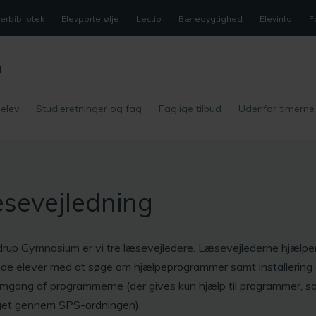
rbibliotek
Elevportefølje
Lectio
Bæredygtighed
Elevinfo
F
m
 elev
Studieretninger og fag
Faglige tilbud
Udenfor timerne
sevejledning
rup Gymnasium er vi tre læsevejledere. Læsevejlederne hjælpe
nde elever med at søge om hjælpeprogrammer samt installering
gang af programmerne (der gives kun hjælp til programmer, s
iget gennem SPS-ordningen).