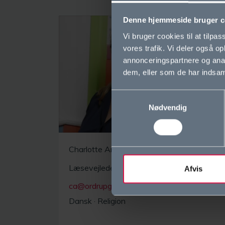
Denne hjemmeside bruger c
Vi bruger cookies til at tilpas
vores trafik. Vi deler også 
annonceringspartnere og anal
dem, eller som de har indsaml
Samtykkevalg
Nødvendig
Charlotte Andresen (CA)
Læsevejleder, lærer
Afvis
ca@ordrupgym.dk
Dansk
·
Religion