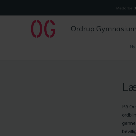
Medarbejde
Ordrup Gymnasiu
Ny
Læ
På Ord
ordbli
gennem
bevill