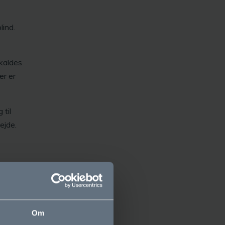
lind.
dkaldes
er er
 til
ejde.
Om