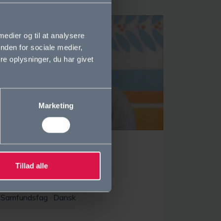
 medier og til at analysere
nden for sociale medier,
e oplysninger, du har givet
Marketing
Julie Baden Dambo-Korch (JK)
Læsevejleder, lærer
Tillad alle
jk@ordrupgym.dk
Samfundsfag
·
Dansk