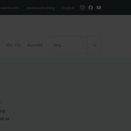
orældreinfo
Studievejledning
English
Om OG
Kontakt
r
 og
om er