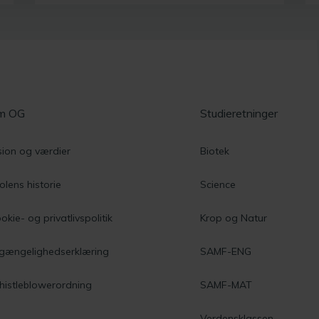
m OG
Studieretninger
sion og værdier
Biotek
olens historie
Science
okie- og privatlivspolitik
Krop og Natur
lgængelighedserklæring
SAMF-ENG
istleblowerordning
SAMF-MAT
Verdensklassen