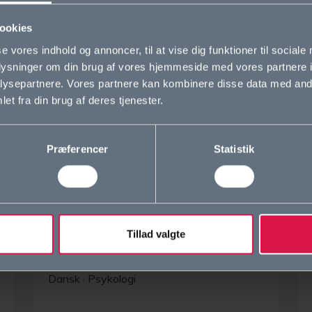
ookies
se vores indhold og annoncer, til at vise dig funktioner til sociale
oplysninger om din brug af vores hjemmeside med vores partnere i
ysepartnere. Vores partnere kan kombinere disse data med andr
et fra din brug af deres tjenester.
Præferencer
Statistik
Dorte Greisgaard Larsen (DL)
Læsevejleder, lærer
Tillad valgte
dl@ordrupgym.dk
Dansk
·
Psykologi