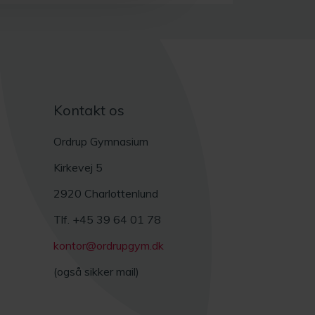
Kontakt os
Ordrup Gymnasium
Kirkevej 5
2920 Charlottenlund
Tlf. +45 39 64 01 78
kontor@ordrupgym.dk
(også sikker mail)