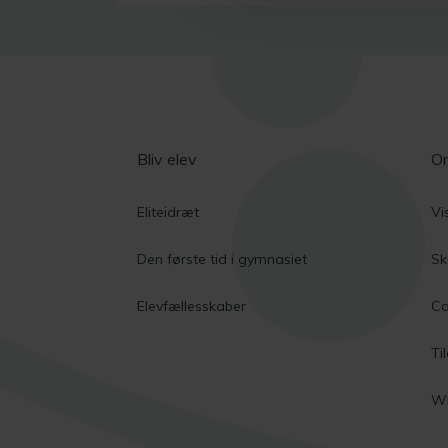
Bliv elev
O
Eliteidræt
Vi
Den første tid i gymnasiet
Sk
Elevfællesskaber
Co
Ti
Wh