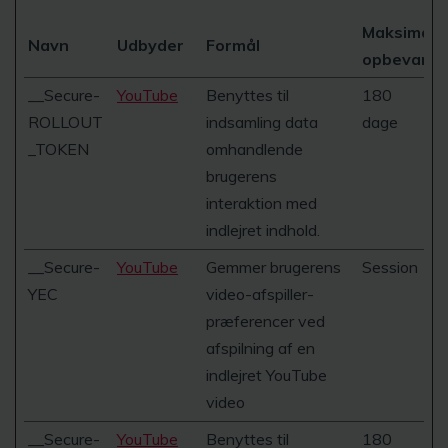
Maksimal
Navn
Udbyder
Formål
opbevaring
__Secure-
YouTube
Benyttes til
180
ROLLOUT
indsamling data
dage
_TOKEN
omhandlende
brugerens
interaktion med
indlejret indhold.
__Secure-
YouTube
Gemmer brugerens
Session
YEC
video-afspiller-
præferencer ved
afspilning af en
indlejret YouTube
video
__Secure-
YouTube
Benyttes til
180