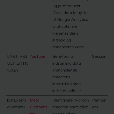
og præferencer -
Disse data benyttes
af Google Analytics
til at optimere
hjemmesidens
indhold og
annoncerelevans.
LAST_RES
YouTube
Benyttes til
Session
ULT_ENTR
indsamling data
Y_KEY
omhandlende
brugerens
interaktion med
indlejret indhold.
lastExtern
Meta
Identificere hvordan
Perman
alReferrer
Platforms,
brugeren har tilgået
ent
Inc.
siden ved at