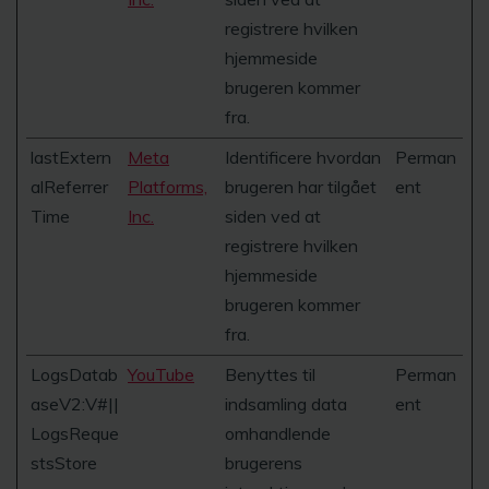
registrere hvilken
hjemmeside
brugeren kommer
fra.
lastExtern
Meta
Identificere hvordan
Perman
alReferrer
Platforms,
brugeren har tilgået
ent
Time
Inc.
siden ved at
registrere hvilken
hjemmeside
brugeren kommer
fra.
LogsDatab
YouTube
Benyttes til
Perman
aseV2:V#||
indsamling data
ent
LogsReque
omhandlende
stsStore
brugerens