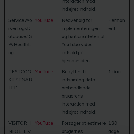
interaktion med
indlejret indhold.
ServiceWo
YouTube
Nødvendig for
Perman
rkerLogsD
implementeringen
ent
atabase#S
og funtionaliteten af
WHealthL
YouTube video-
og
indhold på
hjemmesiden.
TESTCOO
YouTube
Benyttes til
1 dag
KIESENAB
indsamling data
LED
omhandlende
brugerens
interaktion med
indlejret indhold.
VISITOR_I
YouTube
Forsøger at estimere
180
NFO1_LIV
brugernes
dage