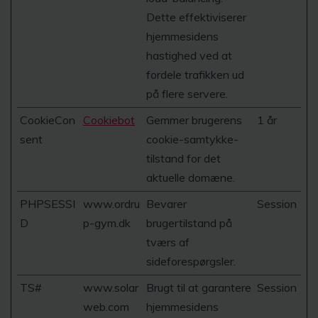
Dette effektiviserer
hjemmesidens
hastighed ved at
fordele trafikken ud
på flere servere.
CookieCon
Cookiebot
Gemmer brugerens
1 år
sent
cookie-samtykke-
tilstand for det
aktuelle domæne.
PHPSESSI
www.ordru
Bevarer
Session
D
p-gym.dk
brugertilstand på
tværs af
sideforespørgsler.
TS#
www.solar
Brugt til at garantere
Session
web.com
hjemmesidens