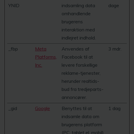
YNID
indsamling data
dage
omhandlende
brugerens
interaktion med
indlejret indhold.
_fbp
Meta
Anvendes af
3 mdr.
Platforms,
Facebook til at
Inc.
levere forskellige
reklame-tjenester,
herunder realtids-
bud fra tredjeparts-
annoncører.
_gid
Google
Benyttes til at
1 dag
indsamle data om
brugerens platform
(PC, tablet el. mobil)