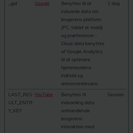
_gid
Google
Benyttes til at
1 dag
indsamle data om
brugerens platform
(PC, tablet el. mobil)
og præferencer -
Disse data benyttes
af Google Analytics
til at optimere
hjemmesidens
indhold og
annoncerelevans.
LAST_RES
YouTube
Benyttes til
Session
ULT_ENTR
indsamling data
Y_KEY
omhandlende
brugerens
interaktion med