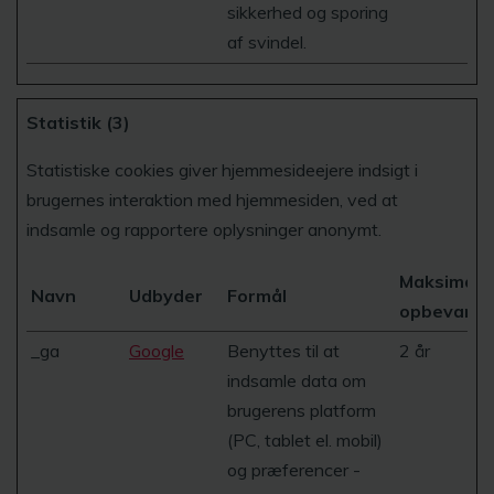
sikkerhed og sporing
af svindel.
Statistik (3)
Statistiske cookies giver hjemmesideejere indsigt i
brugernes interaktion med hjemmesiden, ved at
indsamle og rapportere oplysninger anonymt.
Maksimal
Navn
Udbyder
Formål
opbevaring
_ga
Google
Benyttes til at
2 år
indsamle data om
brugerens platform
(PC, tablet el. mobil)
og præferencer -