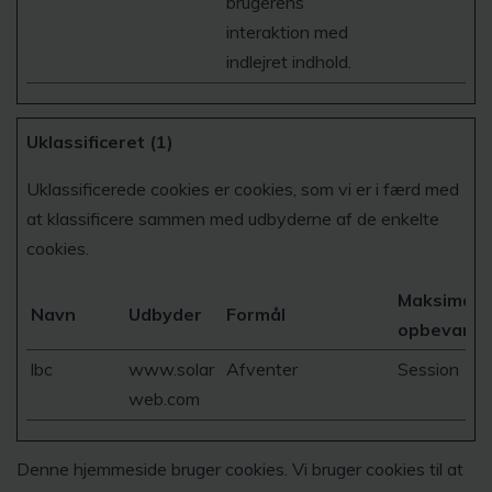
brugerens
interaktion med
indlejret indhold.
Uklassificeret (1)
Uklassificerede cookies er cookies, som vi er i færd med
at klassificere sammen med udbyderne af de enkelte
cookies.
Maksimal
Navn
Udbyder
Formål
opbevaring
lbc
www.solar
Afventer
Session
web.com
Denne hjemmeside bruger cookies. Vi bruger cookies til at