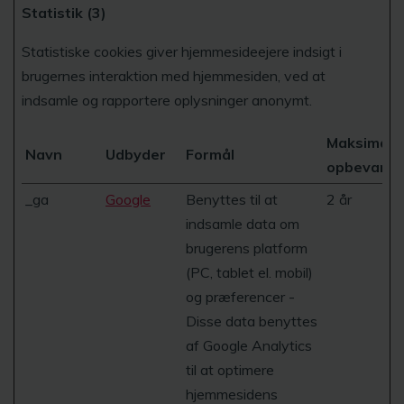
Statistik (3)
Statistiske cookies giver hjemmesideejere indsigt i
brugernes interaktion med hjemmesiden, ved at
indsamle og rapportere oplysninger anonymt.
Maksimal
Navn
Udbyder
Formål
opbevaring
_ga
Google
Benyttes til at
2 år
indsamle data om
brugerens platform
(PC, tablet el. mobil)
og præferencer -
Disse data benyttes
af Google Analytics
til at optimere
hjemmesidens