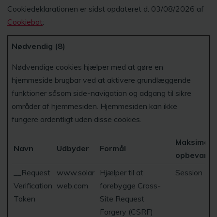
Cookiedeklarationen er sidst opdateret d. 03/08/2026 af
Cookiebot
:
Nødvendig (8)
Nødvendige cookies hjælper med at gøre en
hjemmeside brugbar ved at aktivere grundlæggende
funktioner såsom side-navigation og adgang til sikre
områder af hjemmesiden. Hjemmesiden kan ikke
fungere ordentligt uden disse cookies.
Maksimal
Navn
Udbyder
Formål
opbevaring
__Request
www.solar
Hjælper til at
Session
Verification
web.com
forebygge Cross-
Token
Site Request
Forgery (CSRF)