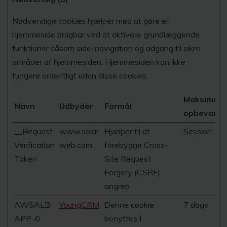
Nødvendige cookies hjælper med at gøre en
hjemmeside brugbar ved at aktivere grundlæggende
funktioner såsom side-navigation og adgang til sikre
områder af hjemmesiden. Hjemmesiden kan ikke
fungere ordentligt uden disse cookies.
Maksimal
Navn
Udbyder
Formål
opbevaring
__Request
www.solar
Hjælper til at
Session
Verification
web.com
forebygge Cross-
Token
Site Request
Forgery (CSRF)
angreb.
AWSALB
YoungCRM
Denne cookie
7 dage
APP-0
benyttes I