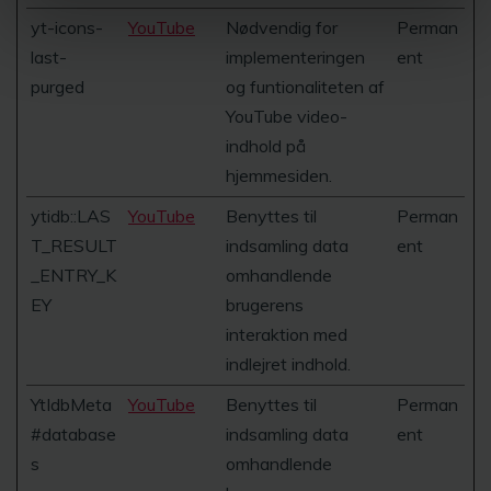
yt-icons-
YouTube
Nødvendig for
Perman
last-
implementeringen
ent
purged
og funtionaliteten af
YouTube video-
indhold på
hjemmesiden.
ytidb::LAS
YouTube
Benyttes til
Perman
T_RESULT
indsamling data
ent
_ENTRY_K
omhandlende
EY
brugerens
interaktion med
indlejret indhold.
YtIdbMeta
YouTube
Benyttes til
Perman
#database
indsamling data
ent
s
omhandlende