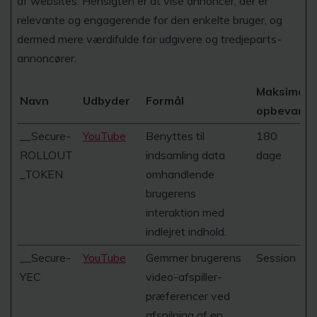
af websites. Hensigten er at vise annoncer, der er
relevante og engagerende for den enkelte bruger, og
dermed mere værdifulde for udgivere og tredjeparts-
annoncører.
Maksimal
Navn
Udbyder
Formål
opbevaring
__Secure-
YouTube
Benyttes til
180
ROLLOUT
indsamling data
dage
_TOKEN
omhandlende
brugerens
interaktion med
indlejret indhold.
__Secure-
YouTube
Gemmer brugerens
Session
YEC
video-afspiller-
præferencer ved
afspilning af en