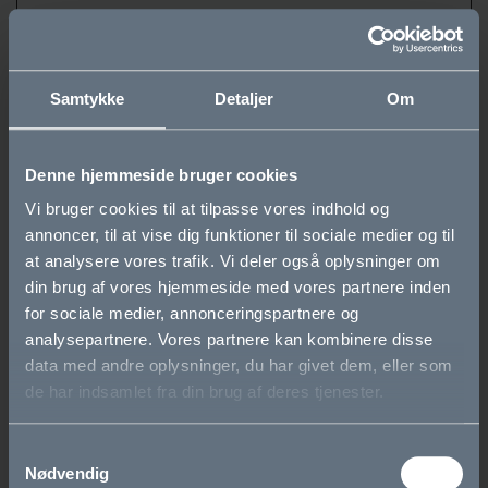
E
båndbredde på sider
med integreret
YouTube-video.
Samtykke
Detaljer
Om
ycrm_id
YoungCRM
Denne cookie
Perman
registrerer, hvilke
ent
Denne hjemmeside bruger cookies
jobannoncer den
besøgende bliver
Vi bruger cookies til at tilpasse vores indhold og
vist, og hvilke
annoncer, til at vise dig funktioner til sociale medier og til
at analysere vores trafik. Vi deler også oplysninger om
annoncer der klikkes
din brug af vores hjemmeside med vores partnere inden
på. Denne
for sociale medier, annonceringspartnere og
information bruges
analysepartnere. Vores partnere kan kombinere disse
af hjemmesiden til at
data med andre oplysninger, du har givet dem, eller som
optimere
de har indsamlet fra din brug af deres tjenester.
annoncernes
relevans.
Samtykkevalg
Nødvendig
ycrm_sessi
YoungCRM
Denne cookie
Session