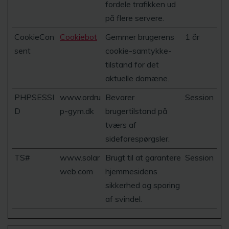
fordele trafikken ud
på flere servere.
CookieCon
Cookiebot
Gemmer brugerens
1 år
sent
cookie-samtykke-
tilstand for det
aktuelle domæne.
PHPSESSI
www.ordru
Bevarer
Session
D
p-gym.dk
brugertilstand på
tværs af
sideforespørgsler.
TS#
www.solar
Brugt til at garantere
Session
web.com
hjemmesidens
sikkerhed og sporing
af svindel.