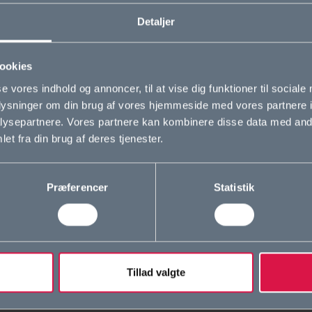
e om dine
Detaljer
 under
fag og
ookies
se vores indhold og annoncer, til at vise dig funktioner til sociale
oplysninger om din brug af vores hjemmeside med vores partnere i
ysepartnere. Vores partnere kan kombinere disse data med andr
et fra din brug af deres tjenester.
m OG
Studieretninger
Præferencer
Statistik
sion og værdier
Biotek
olens historie
Science
Tillad valgte
okie- og privatlivspolitik
Krop og Natur