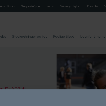
rbibliotek
Elevportefølje
Lectio
Bæredygtighed
Elevinfo
F
m
 elev
Studieretninger og fag
Faglige tilbud
Udenfor timerne
en
,
IT på OG
,
dit
bog
.
lgfag (som du