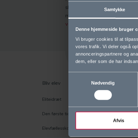
skal have i 3.g), kan du læse mer
Samtykke
muligheder og de forskellige fag
valgfag
.
Denne hjemmeside bruger c
Vi bruger cookies til at tilpas
vores trafik. Vi deler også 
annonceringspartnere og anal
dem, eller som de har indsaml
Samtykkevalg
Bliv elev
O
Nødvendig
Eliteidræt
Vi
Den første tid i gymnasiet
Sk
Afvis
Elevfællesskaber
Co