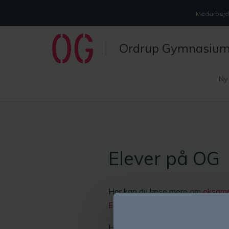
Medarbejde
Ordrup Gymnasiu
Ny
Elever på OG
Her kan du læse mere om
eksam
Elevråd
og se skolens
digitale år
Hvis du skal til at vælge dine va