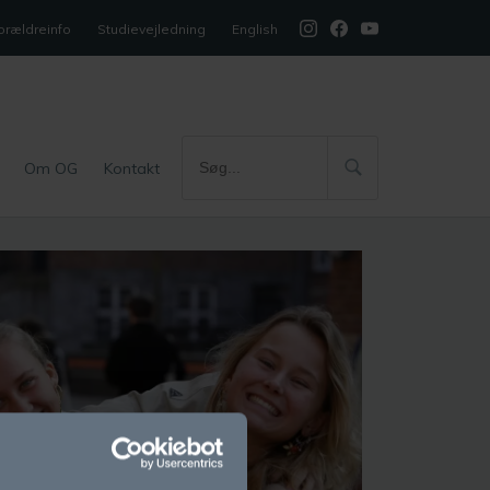
orældreinfo
Studievejledning
English
Om OG
Kontakt