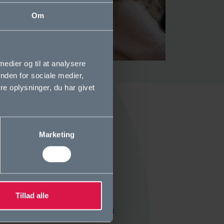
Om
 medier og til at analysere
nden for sociale medier,
e oplysninger, du har givet
Kontakt os
Marketing
Ordrup Gymnasium
Kirkevej 5
2920 Charlottenlund
Tillad alle
Tlf. +45 39 64 01 78