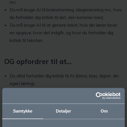
mv.
Du må bruge AI til brainstorming, idegenerering mv., hvis
du forholder dig kritisk til det, den kommer med.
Du må bruge AI til at genere tekst, hvis din lærer laver
en opgave, hvor det indgår, og hvor du forholder dig
kritisk til teksten.
OG opfordrer til at…
Du altid forholder dig kritisk til AI (klima, bias, digter, din
egen læring).
Du bruger kræfter på at prompte med omhu.
Du tænker over at bruge AI-værktøjer, der lever op
reglerne om beskyttelse af persondata.
Samtykke
Detaljer
Om
Du snakker med dine forældre og lærere om brugen af
AI og deler dine oplevelser.