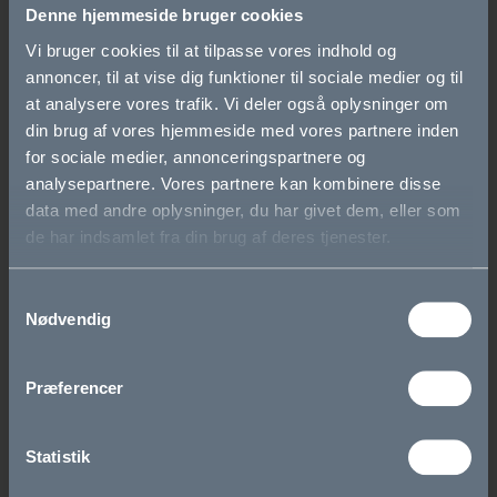
Du spørger, hvis du er bange for at komme til at snyde.
Denne hjemmeside bruger cookies
Vi bruger cookies til at tilpasse vores indhold og
annoncer, til at vise dig funktioner til sociale medier og til
Forskel på søgning og AI
at analysere vores trafik. Vi deler også oplysninger om
din brug af vores hjemmeside med vores partnere inden
Søgning:
for sociale medier, annonceringspartnere og
analysepartnere. Vores partnere kan kombinere disse
Henviser til links, hvor man kan undersøge sagen, som
data med andre oplysninger, du har givet dem, eller som
regel tydelig kildegengivelse.
de har indsamlet fra din brug af deres tjenester.
Skriver ikke noget selv.
Vær opmærksom på bias og betalt indhold.
Samtykkevalg
Nødvendig
AI:
Ikke altid kildehenvisning og/eller dårlige kilder.
Præferencer
Konstruerer tekst baseret på sprogstatistik.
Digter og uklar bias.
Statistik