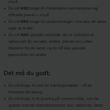
snyd!
Du må
IKKE
bruge AI i forbindelse med eksamen og
officielle prøver = snyd!
Du må
IKKE
bruge AI i undervisningen, hvis ikke din lærer
siger ok til det.
Du må
IKKE
uploade materiale, der er omfattet af
ophavsret (fx noveller, artikler, billeder mv.) uden
tilladelse fra din lærer, og du må ikke uploade
persondata om andre.
Det må du godt:
Du må bruge AI som en træningsmakker – så du
forbedrer din læring.
Du må bruge AI til sparring på samme måde, som du
sparrer med din klassekammerat, mor, søskende, lærer