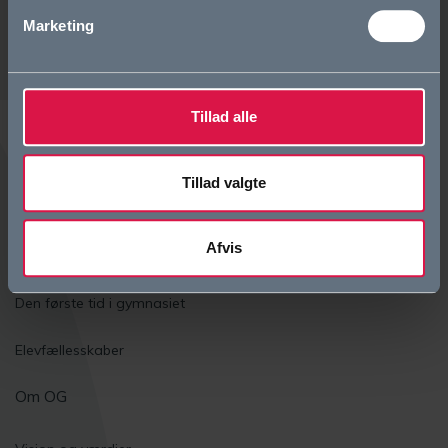
Marketing
Tillad alle
Tillad valgte
Bliv elev
Afvis
Eliteidræt
Den første tid i gymnasiet
Elevfællesskaber
Om OG