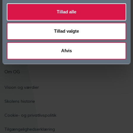
Tillad alle
Bliv elev
Eliteidræt
Tillad valgte
Den første tid i gymnasiet
Afvis
Elevfællesskaber
Om OG
Vision og værdier
Skolens historie
Cookie- og privatlivspolitik
Tilgængelighedserklæring