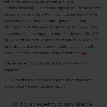
det forventede karaktergennemsnit for en
uddannelsesinstitution, når der tages højde for elevernes
baggrund, og i mange år har vi på OG præsteret at løfte
vores elever til et bedre karaktergennemsnit end
forventet. I 2018 fik vores studenter et snit på 8,0, hvor
elever med samme baggrund normalt ville have fået 7,7,
og i 2019 fik OG’s studenter igen et snit på 8,0 mod det
forventede 7,8. Det er et markant løft, som vi er stolte
over. Se flere tal fra Undervisningsministeriet
her
.
Tallene vidner om stabilitet, stærk løftevne og høj
faglighed!
Og vi arbejder hele tiden for at gøre det endnu bedre,
hvilket også fremgår i skolens vision:
”OG har et respektfuldt, udfordrende