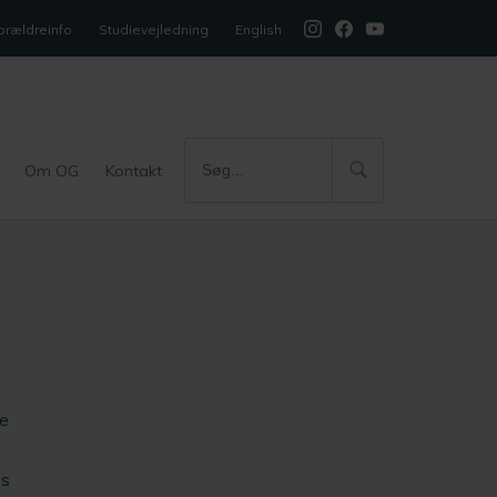
orældreinfo
Studievejledning
English
Om OG
Kontakt
re
es