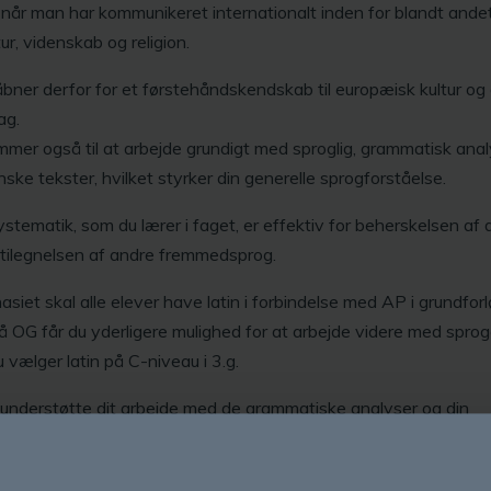
 når man har kommunikeret internationalt inden for blandt ande
tur, videnskab og religion.
åbner derfor for et førstehåndskendskab til europæisk kultur og
ag.
mer også til at arbejde grundigt med sproglig, grammatisk anal
inske tekster, hvilket styrker din generelle sprogforståelse.
stematik, som du lærer i faget, er effektiv for beherskelsen af
 tilegnelsen af andre fremmedsprog.
asiet skal alle elever have latin i forbindelse med AP i grundforl
 OG får du yderligere mulighed for at arbejde videre med sprog
u vælger latin på C-niveau i 3.g.
 understøtte dit arbejde med de grammatiske analyser og din
lle sprogforståelse er der i dette C-fag indlagt lidt fordybelsesti
elser og opgaver.