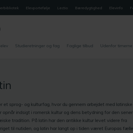
rbibliotek
Elevportefølje
Lectio
Bæredygtighed
Elevinfo
F
m
 elev
Studieretninger og fag
Faglige tilbud
Udenfor timerne
tin
er et sprog- og kulturfag, hvor du gennem arbejdet med latinske
r opnår indsigt i romersk kultur og dens betydning for den sene
iske tradition. På latin har den antikke kultur levet videre fra
iget til nutiden, og latin har langt op i tiden været Europas fæll