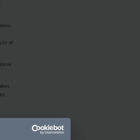
t
 dens
yse af
 dansk
øbet,
et,
d til