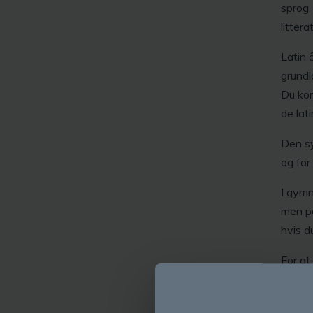
sprog,
littera
Latin 
grundl
Du kom
de lat
Den sy
og for
I gymn
men på
hvis d
For at
genere
små øv