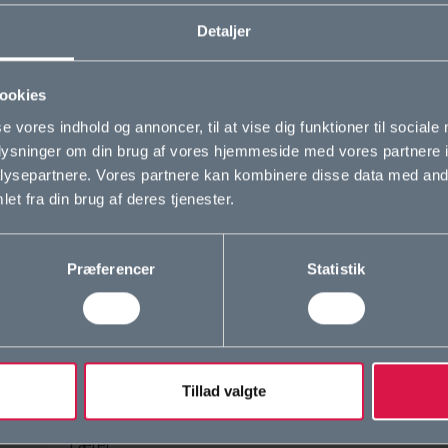
n læse mere om faget og eksamen i læreplanen
her
.
Detaljer
Fagrepræsentant
ookies
se vores indhold og annoncer, til at vise dig funktioner til sociale
oplysninger om din brug af vores hjemmeside med vores partnere i
ysepartnere. Vores partnere kan kombinere disse data med andr
et fra din brug af deres tjenester.
Præferencer
Statistik
Tillad valgte
Ellen Rønhede Hansen (ER)
Lærer