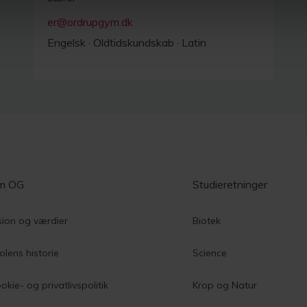
er@ordrupgym.dk
Engelsk
·
Oldtidskundskab
·
Latin
m OG
Studieretninger
sion og værdier
Biotek
olens historie
Science
okie- og privatlivspolitik
Krop og Natur