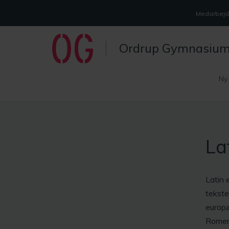
Medarbejde
Ordrup Gymnasiu
Ny
La
Latin 
tekste
europæ
Romerr