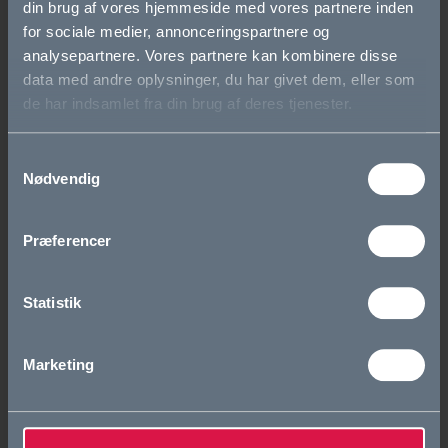
din brug af vores hjemmeside med vores partnere inden
for sociale medier, annonceringspartnere og
Eliteidræt
analysepartnere. Vores partnere kan kombinere disse
data med andre oplysninger, du har givet dem, eller som
Den første tid i gymnasiet
de har indsamlet fra din brug af deres tjenester.
Elevfællesskaber
Samtykkevalg
Om OG
Nødvendig
Vision og værdier
Præferencer
Skolens historie
Statistik
Cookie- og privatlivspolitik
Marketing
Tilgængelighedserklæring
Whistleblowerordning