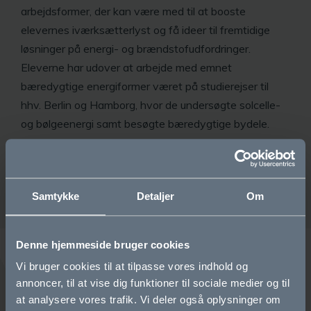
arbejdsformer, der kan være med til at booste
elevernes iværksætterlyst og få ideer til fremtidige
løsninger på energi- og brændstofudfordringer.
Eleverne har udover at arbejde med emnet
bæredygtige energiformer været på studierejser til
hhv. Berlin og Hamborg, hvor de undersøgte solcelle-
og bølgeenergi samt besøgte bæredygtige bydele.
Her kan du se en lille film om det spændende projekt
.
Samtykke
Detaljer
Om
Denne hjemmeside bruger cookies
Vi bruger cookies til at tilpasse vores indhold og
annoncer, til at vise dig funktioner til sociale medier og til
Bliv elev
at analysere vores trafik. Vi deler også oplysninger om