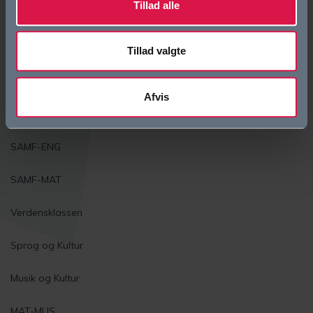
Tillad alle
Studieretninger
Biotek
Tillad valgte
Science
Afvis
Krop og Natur
SAMF-ENG
SAMF-MAT
Verdensklassen
Sprog og Kultur
Musik og Kultur
MAT-MUS