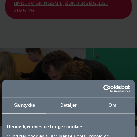
UNDERVISNINGSMILJØUNDERSØGELSE
2025-26
Samtykke
Detaljer
Om
Denne hjemmeside bruger cookies
Vi bruger cookies til at tilpasse vores indhold og