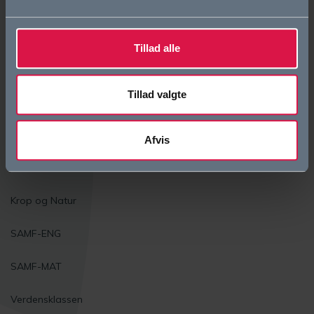
Tilgængelighedserklæring
Tillad alle
Whistleblowerordning
Tillad valgte
Studieretninger
Biotek
Afvis
Science
Krop og Natur
SAMF-ENG
SAMF-MAT
Verdensklassen