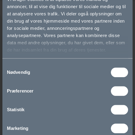
annoncer, til at vise dig funktioner til sociale medier og til
at analysere vores trafik. Vi deler også oplysninger om
din brug af vores hjemmeside med vores partnere inden
for sociale medier, annonceringspartnere og
Bliv elev
analysepartnere. Vores partnere kan kombinere disse
data med andre oplysninger, du har givet dem, eller som
Eliteidræt
de har indsamlet fra din brug af deres tjenester.
Den første tid i gymnasiet
Samtykkevalg
Nødvendig
Elevfællesskaber
Om OG
Præferencer
Vision og værdier
Statistik
Skolens historie
Marketing
Cookie- og privatlivspolitik