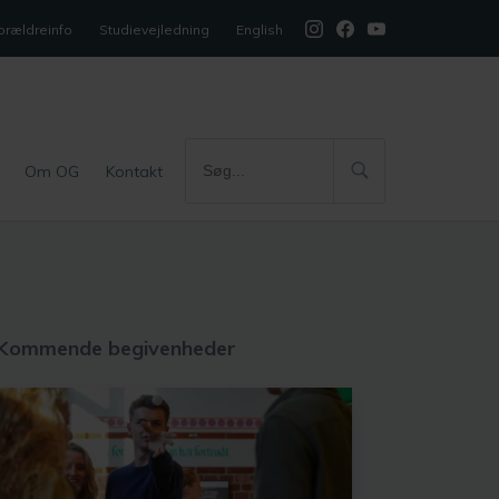
orældreinfo
Studievejledning
English
Om OG
Kontakt
Kommende begivenheder