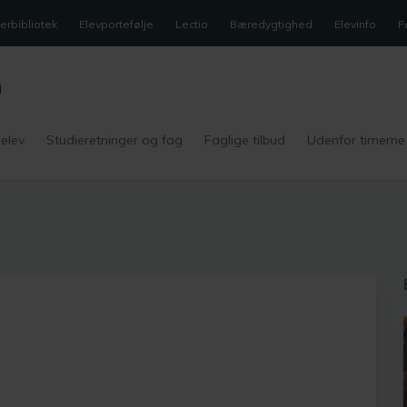
rbibliotek
Elevportefølje
Lectio
Bæredygtighed
Elevinfo
F
m
 elev
Studieretninger og fag
Faglige tilbud
Udenfor timerne