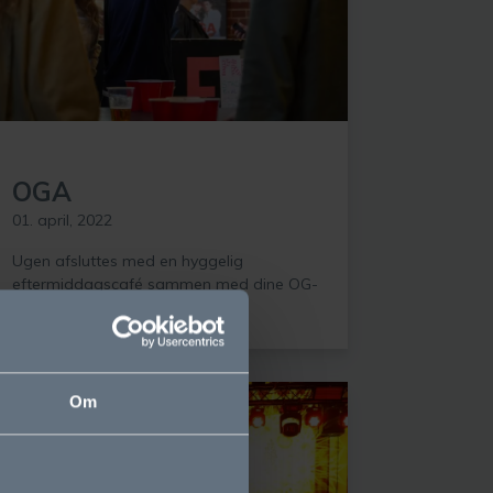
OGA
01. april, 2022
Ugen afsluttes med en hyggelig
eftermiddagscafé sammen med dine OG-
venner!
Om