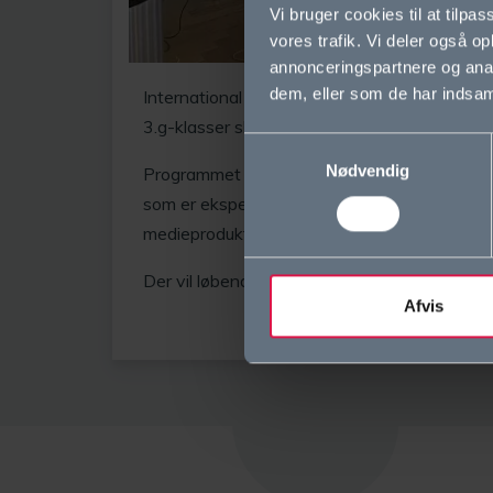
Vi bruger cookies til at tilpas
vores trafik. Vi deler også 
annonceringspartnere og anal
dem, eller som de har indsaml
International dag tager afsæt i et aktuelt og
3.g-klasser skal beskæftige sig med på forsk
Samtykkevalg
Nødvendig
Programmet for dagen vil bestå af mange for
som er eksperter inden for årets emne. Derud
medieproduktioner, som tager afsæt i dagen
Der vil løbende komme opdateringer og info
Afvis