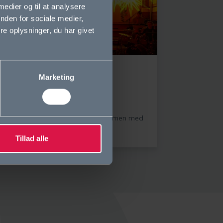
 medier og til at analysere
nden for sociale medier,
e oplysninger, du har givet
Marketing
OGA-café
19. november, 2021
Hyggelig eftermiddagscafé sammen med
dine OG-venner!
Tillad alle