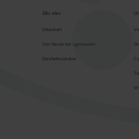
Bliv elev
O
Eliteidræt
Vi
Den første tid i gymnasiet
Sk
Elevfællesskaber
Co
Ti
Wh