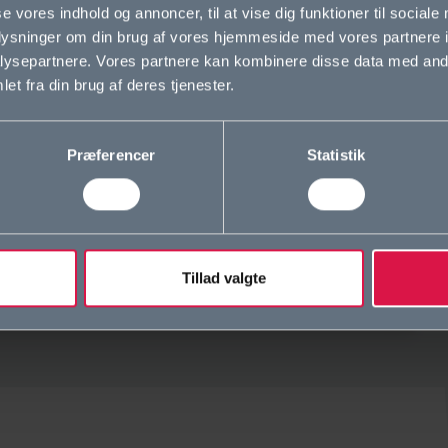
se vores indhold og annoncer, til at vise dig funktioner til sociale
oplysninger om din brug af vores hjemmeside med vores partnere i
ysepartnere. Vores partnere kan kombinere disse data med andr
et fra din brug af deres tjenester.
 globalt emne, som udvalgte 2.g-klasser og alle
ellig vis d. 11. november 2021.
Præferencer
Statistik
skellige foredrag og oplæg af fagpersoner udefra,
over skal eleverne også selv lave forskellige
s emner.
rmationer om dagen på Lectio.
Tillad valgte