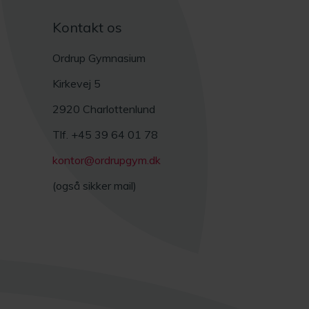
Kontakt os
Ordrup Gymnasium
Kirkevej 5
2920 Charlottenlund
Tlf. +45 39 64 01 78
kontor@ordrupgym.dk
(også sikker mail)