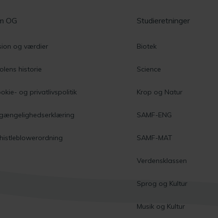
m OG
Studieretninger
sion og værdier
Biotek
olens historie
Science
okie- og privatlivspolitik
Krop og Natur
lgængelighedserklæring
SAMF-ENG
istleblowerordning
SAMF-MAT
Verdensklassen
Sprog og Kultur
Musik og Kultur