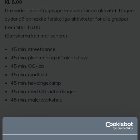
Kl. 8.00
Du møder i din introgruppe ved den første aktivitet. Dagen
byder på en række forskellige aktiviteter for alle grupper
frem til kl. 15.00.
(Særskema kommer senere)
45 min. streetdance
45 min. planlægning af talentshow
45 min. OG-løb
45 min. rundbold
45 min. høvdingekamp
45 min. med OG-udfordringen
45 min. malerworkshop
Onsdag den 16. august
Kl. 8.00