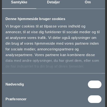
Samtykke
Detaljer
Om
Du møder i kantinen, hvor I bliver inddelt i klasser. Herefter
vil I sammen med klassetutorerne hilse på hinanden via et
par lege.
Denne hjemmeside bruger cookies
Vi bruger cookies til at tilpasse vores indhold og
Kl. 9.00
annoncer, til at vise dig funktioner til sociale medier og til
Klassen er sammen med grundforløbsteamet frem til kl.
at analysere vores trafik. Vi deler også oplysninger om
15.00: IT-info, Les lanciers, bogudlevering, foto mv.
din brug af vores hjemmeside med vores partnere inden
Medbring computer.
for sociale medier, annonceringspartnere og
analysepartnere. Vores partnere kan kombinere disse
data med andre oplysninger, du har givet dem, eller som
Torsdag den 17. august
de har indsamlet fra din brug af deres tjenester.
Kl. 8.00
Samtykkevalg
Dit almindelige skoleskema starter, og du vil møde en
Nødvendig
række af dine nye fag og lærere. Medbring computer.
Kl. 12.15
Præferencer
Fællesmøde i kantinen. Her præsenteres de forskellige