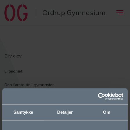
Ordrup Gymnasium
Bliv elev
Eliteidræt
Den første tid i gymnasiet
Elevfællesskaber
Om OG
Samtykke
Detaljer
Om
Vision og værdier