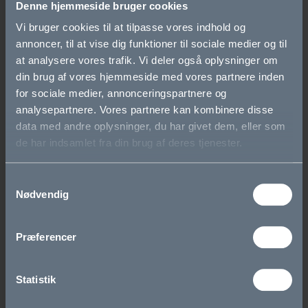
Denne hjemmeside bruger cookies
Skolens historie
Vi bruger cookies til at tilpasse vores indhold og
annoncer, til at vise dig funktioner til sociale medier og til
Cookie- og privatlivspolitik
at analysere vores trafik. Vi deler også oplysninger om
din brug af vores hjemmeside med vores partnere inden
Tilgængelighedserklæring
for sociale medier, annonceringspartnere og
analysepartnere. Vores partnere kan kombinere disse
Whistleblowerordning
data med andre oplysninger, du har givet dem, eller som
de har indsamlet fra din brug af deres tjenester.
Studieretninger
Samtykkevalg
Biotek
Nødvendig
Science
Præferencer
Krop og Natur
Statistik
SAMF-ENG