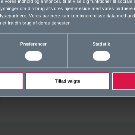
okie- og privatlivspolitik
Krop og Natur
se vores indhold og annoncer, til at vise dig funktioner til sociale
oplysninger om din brug af vores hjemmeside med vores partnere i
lgængelighedserklæring
SAMF-ENG
ysepartnere. Vores partnere kan kombinere disse data med andr
et fra din brug af deres tjenester.
istleblowerordning
SAMF-MAT
Verdensklassen
Præferencer
Statistik
Sprog og Kultur
Musik og Kultur
Tillad valgte
MAT-MUS