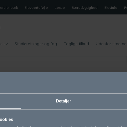
rbibliotek
Elevportefølje
Lectio
Bæredygtighed
Elevinfo
F
m
 elev
Studieretninger og fag
Faglige tilbud
Udenfor timerne
m OG
Studieretninger
sion og værdier
Biotek
Detaljer
olens historie
Science
ookies