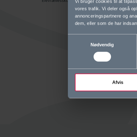
Elevfællesskaber
Co
Vi bruger cookies til at tilpas
vores trafik. Vi deler også 
Ti
annonceringspartnere og anal
dem, eller som de har indsaml
Wh
Samtykkevalg
Nødvendig
Afvis