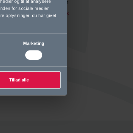
 medier og til at analysere
Tlf. +45 39 64 01 78
nden for sociale medier,
kontor@ordrupgym.dk
e oplysninger, du har givet
(også sikker mail)
Marketing
Tillad alle