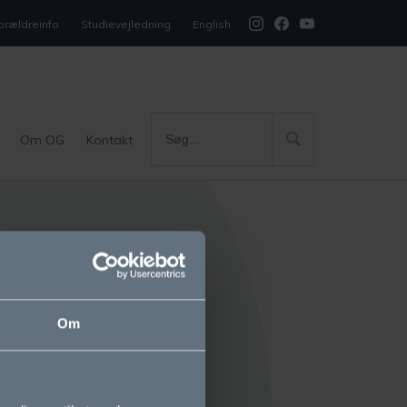
orældreinfo
Studievejledning
English
Om OG
Kontakt
Kontakt os
Ordrup Gymnasium
Om
Kirkevej 5
2920 Charlottenlund