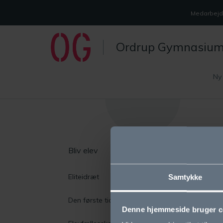
Medarbejde
Ordrup Gymnasiu
Ny
Bliv elev
O
Eliteidræt
Vi
Samtykke
Den første tid i gymnasiet
Sk
Denne hjemmeside bruger c