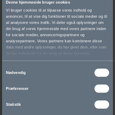
Denne hjemmeside bruger cookies
Skolens historie
Vi bruger cookies til at tilpasse vores indhold og
annoncer, til at vise dig funktioner til sociale medier og til
Cookie- og privatlivspolitik
at analysere vores trafik. Vi deler også oplysninger om
din brug af vores hjemmeside med vores partnere inden
Tilgængelighedserklæring
for sociale medier, annonceringspartnere og
analysepartnere. Vores partnere kan kombinere disse
Whistleblowerordning
data med andre oplysninger, du har givet dem, eller som
de har indsamlet fra din brug af deres tjenester.
Studieretninger
Samtykkevalg
Biotek
Nødvendig
Science
Præferencer
Krop og Natur
Statistik
SAMF-ENG