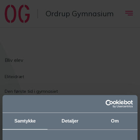
Ordrup Gymnasium
Bliv elev
Eliteidræt
Den første tid i gymnasiet
Elevfællesskaber
Om OG
Samtykke
Detaljer
Om
Vision og værdier