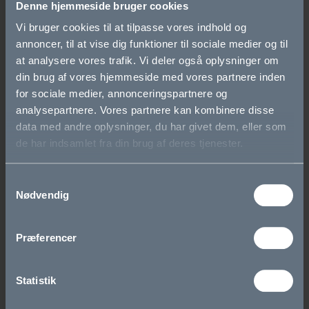
Denne hjemmeside bruger cookies
Skolens historie
Vi bruger cookies til at tilpasse vores indhold og
annoncer, til at vise dig funktioner til sociale medier og til
Cookie- og privatlivspolitik
at analysere vores trafik. Vi deler også oplysninger om
din brug af vores hjemmeside med vores partnere inden
Tilgængelighedserklæring
for sociale medier, annonceringspartnere og
analysepartnere. Vores partnere kan kombinere disse
Whistleblowerordning
data med andre oplysninger, du har givet dem, eller som
de har indsamlet fra din brug af deres tjenester.
Studieretninger
Samtykkevalg
Biotek
Nødvendig
Science
Præferencer
Krop og Natur
Statistik
SAMF-ENG