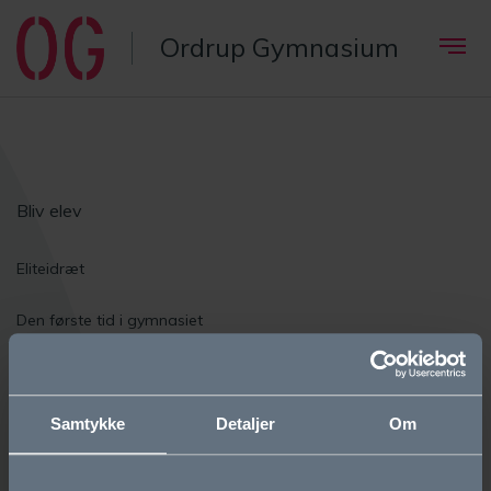
Ordrup Gymnasium
Bliv elev
Eliteidræt
Den første tid i gymnasiet
Elevfællesskaber
Om OG
Samtykke
Detaljer
Om
Vision og værdier