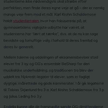
studenterne ikke nødvendigvis skal stræbe efter
perfektion, men finde deres egne veje at gå – der er nemlig
mange veje frem mod et mål. Karl Krohn Schaldemose
holdt
studentertalen
, hvor han fokuserede på, at
gymnasietidens vigtigste udbytte har været, at
studenterne har “lært at tænke”, dvs. at de nu kan tage
bevidste og fornuftige valg i forhold til deres fremtid og
deres liv generelt.
Mellem talerne og uddelingen af eksamensbeviser stod
elever fra 3.ay og OG’s ensemble BeSharp for den
musikalske underholdning, og traditionen tro blev der
uddelt tre Nykredit-legater til elever, som er fagligt
dygtige, målrettede og gode kammerater. I år gik legaterne
til Tobias Skjærlund fra 3.a, Karl Krohn Schaldemose fra 3.p
og Julius Leding fra 3.y.
Endelig kunne alle de fremmødte sende OG-dimittenderne