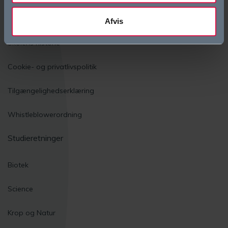
Vision og værdier
Afvis
Skolens historie
Cookie- og privatlivspolitik
Tilgængelighedserklæring
Whistleblowerordning
Studieretninger
Biotek
Science
Krop og Natur