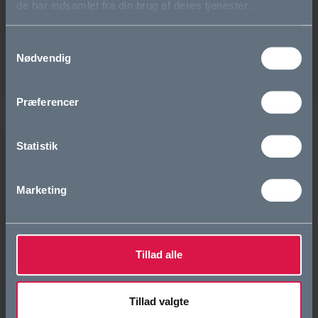
de har indsamlet fra din brug af deres tjenester.
Samtykkevalg
Nødvendig
Præferencer
Statistik
Bliv elev
Marketing
Eliteidræt
Den første tid i gymnasiet
Tillad alle
Elevfællesskaber
Tillad valgte
Om OG