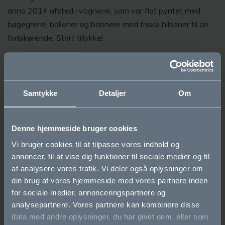
anno 2014 afsted i vognene, som var flot pyntet med
bøgegrene, balloner og bannere med friske hilsener til de
forbikørende. Stort tillykke!
Thomas Winum Juul fra 3.y skrev
årets studenteressay.
Samtykke
Detaljer
Om
Denne hjemmeside bruger cookies
Vi bruger cookies til at tilpasse vores indhold og
annoncer, til at vise dig funktioner til sociale medier og til
at analysere vores trafik. Vi deler også oplysninger om
din brug af vores hjemmeside med vores partnere inden
for sociale medier, annonceringspartnere og
analysepartnere. Vores partnere kan kombinere disse
data med andre oplysninger, du har givet dem, eller som