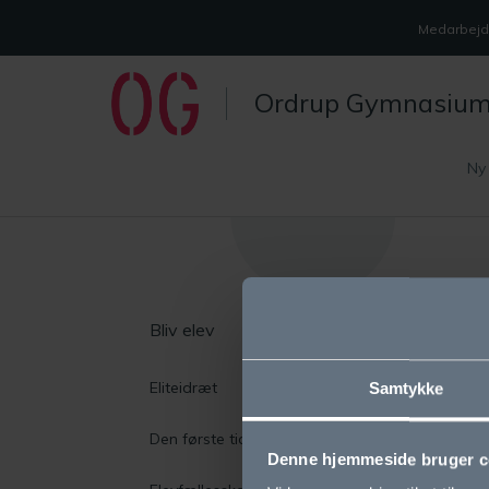
Medarbejde
Ordrup Gymnasiu
Ny
Bliv elev
O
Eliteidræt
Vi
Samtykke
Den første tid i gymnasiet
Sk
Denne hjemmeside bruger c