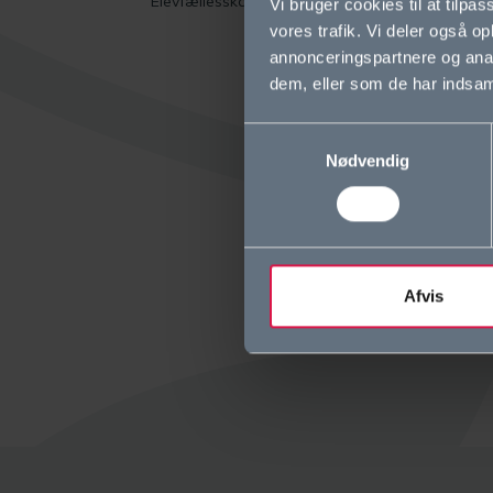
Elevfællesskaber
Co
Vi bruger cookies til at tilpas
vores trafik. Vi deler også 
Ti
annonceringspartnere og anal
dem, eller som de har indsaml
Wh
Samtykkevalg
Nødvendig
Afvis