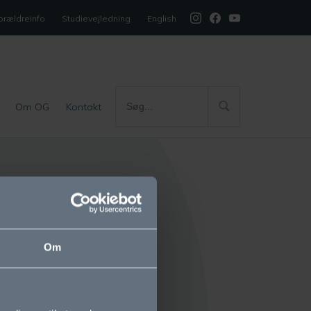
orældreinfo
Studievejledning
English
Om OG
Kontakt
Kontakt os
Ordrup Gymnasium
Om
Kirkevej 5
2920 Charlottenlund