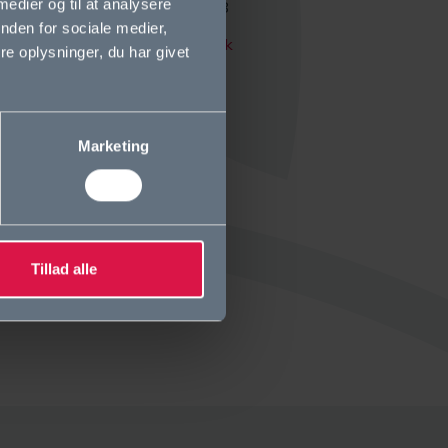
 medier og til at analysere
Tlf. +45 39 64 01 78
nden for sociale medier,
kontor@ordrupgym.dk
e oplysninger, du har givet
(også sikker mail)
Marketing
Tillad alle