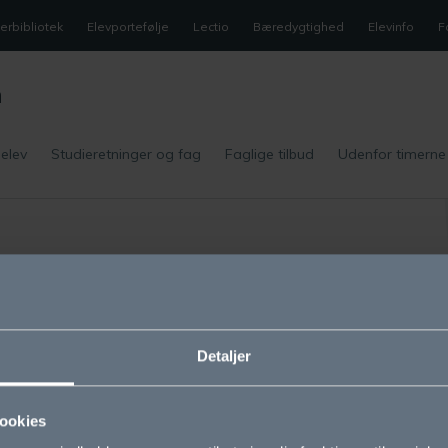
rbibliotek
Elevportefølje
Lectio
Bæredygtighed
Elevinfo
F
m
 elev
Studieretninger og fag
Faglige tilbud
Udenfor timerne
m OG
Studieretninger
sion og værdier
Biotek
Detaljer
olens historie
Science
ookies