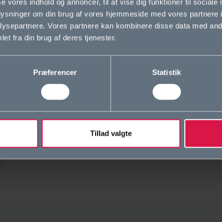
okie- og privatlivspolitik
Krop og Natur
se vores indhold og annoncer, til at vise dig funktioner til sociale
oplysninger om din brug af vores hjemmeside med vores partnere i
lgængelighedserklæring
SAMF-ENG
ysepartnere. Vores partnere kan kombinere disse data med andr
et fra din brug af deres tjenester.
istleblowerordning
SAMF-MAT
Verdensklassen
Præferencer
Statistik
Sprog og Kultur
Musik og Kultur
Tillad valgte
MAT-MUS