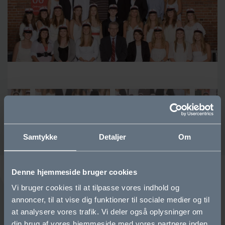
Samtykke
Detaljer
Om
Denne hjemmeside bruger cookies
Vi bruger cookies til at tilpasse vores indhold og
annoncer, til at vise dig funktioner til sociale medier og til
Bliv elev
at analysere vores trafik. Vi deler også oplysninger om
din brug af vores hjemmeside med vores partnere inden