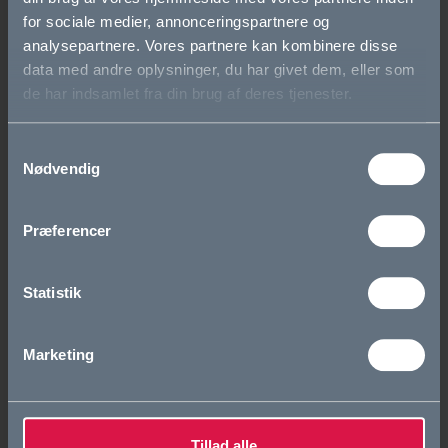
Eliteidræt
for sociale medier, annonceringspartnere og
analysepartnere. Vores partnere kan kombinere disse
Den første tid i gymnasiet
data med andre oplysninger, du har givet dem, eller som
de har indsamlet fra din brug af deres tjenester.
Elevfællesskaber
Samtykkevalg
Om OG
Nødvendig
Vision og værdier
Præferencer
Skolens historie
Statistik
Cookie- og privatlivspolitik
Tilgængelighedserklæring
Marketing
Whistleblowerordning
Studieretninger
Tillad alle