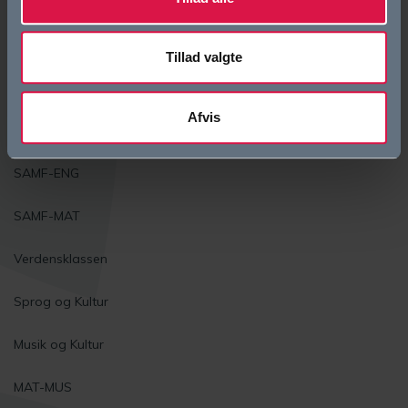
Biotek
Tillad valgte
Science
Afvis
Krop og Natur
SAMF-ENG
SAMF-MAT
Verdensklassen
Sprog og Kultur
Musik og Kultur
MAT-MUS